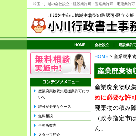
埼玉・川越の会社設立・建設業許可・運送業許可・宅建業許可
HOME
会社設立
建設業許
HOME
> 産業廃棄
産業廃棄物
産業廃棄物収
産業廃棄物収集運搬業許可につ
めに必要な許
いて
廃棄物の積み
許可が必要なケース
無料相談
（政令指定市
事務所案内
ん。
スタッフ紹介