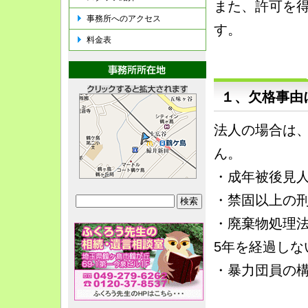
また、許可を
事務所へのアクセス
す。
料金表
１、欠格事由
法人の場合は
ん。
・成年被後見
・禁固以上の
・廃棄物処理
5年を経過しな
・暴力団員の