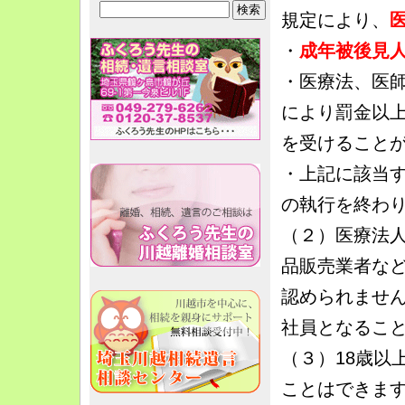
規定により、
・
成年被後見
・医療法、医
により罰金以
を受けること
・上記に該当
の執行を終わ
（２）医療法
品販売業者な
認められませ
社員となるこ
（３）18歳以
ことはできま