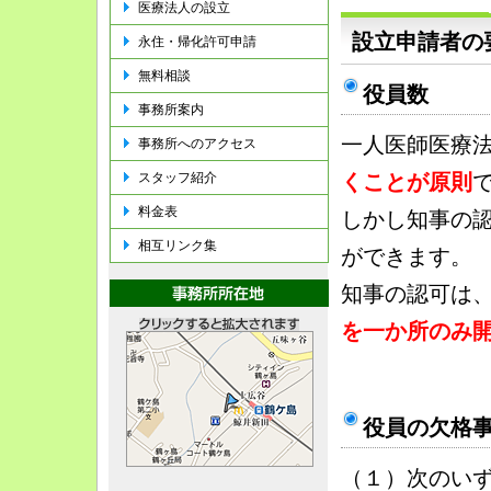
医療法人の設立
設立申請者の
永住・帰化許可申請
無料相談
役員数
事務所案内
一人医師医療
事務所へのアクセス
くことが原則
スタッフ紹介
料金表
しかし知事の認
相互リンク集
ができます。
知事の認可は
を一か所のみ
役員の欠格
（１）次のいず