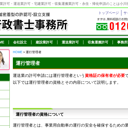
業許可・運送業許可・宅建業許可・収集運搬業許可・永住・帰化申請のことは小川
トップページ
サ
ME
会社設立
建設業許可
運送業許可
収集運搬許可
事務所
HOME
> 運行管理者
運行管理者
運送業の許可申請には運行管理者という
資格証の保有者が必要
以下では運行管理者の資格とその内容について説明します。
運行管理者の資格について
運行管理者とは、事業用自動車の運行の安全を確保するための