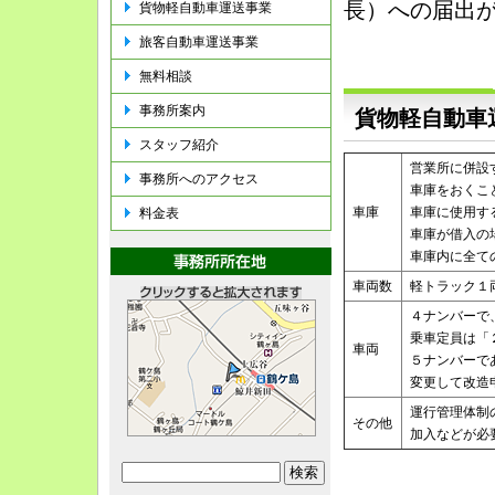
長）への届出
貨物軽自動車運送事業
旅客自動車運送事業
無料相談
事務所案内
貨物軽自動車
スタッフ紹介
営業所に併設
事務所へのアクセス
車庫をおくこ
車庫
車庫に使用す
料金表
車庫が借入の
車庫内に全て
車両数
軽トラック１
４ナンバーで
乗車定員は「
車両
５ナンバーで
変更して改造
運行管理体制
その他
加入などが必