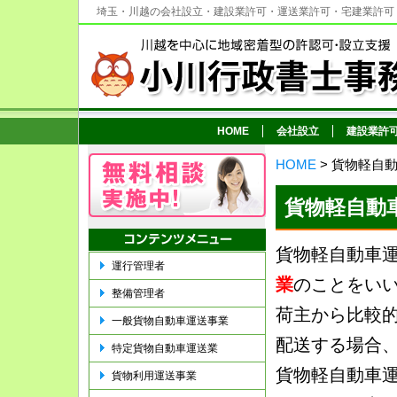
埼玉・川越の会社設立・建設業許可・運送業許可・宅建業許可
HOME
会社設立
建設業許
HOME
> 貨物軽自
貨物軽自動
貨物軽自動車
運行管理者
業
のことをい
整備管理者
荷主から比較
一般貨物自動車運送事業
配送する場合
特定貨物自動車運送業
貨物軽自動車
貨物利用運送事業