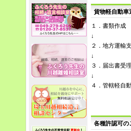
貨物軽自動車
１．書類作成
↓
２．地方運輸
↓
３．届出書受
↓
４．管轄軽自動
各種許認可の