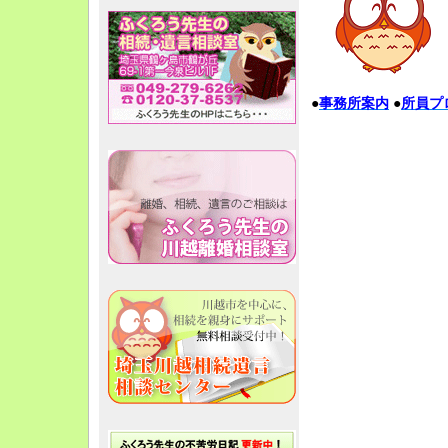
●
事務所
案内
●
所員
プ