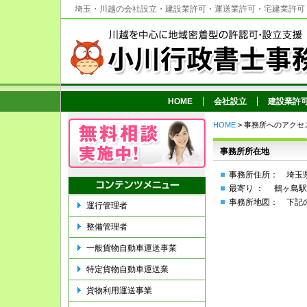
埼玉・川越の会社設立・建設業許可・運送業許可・宅建業許可
HOME
会社設立
建設業許
HOME
> 事務所へのアクセ
事務所所在地
事務所住所： 埼玉県
最寄り ： 鶴ヶ島駅
事務所地図： 下記
運行管理者
整備管理者
一般貨物自動車運送事業
特定貨物自動車運送業
貨物利用運送事業